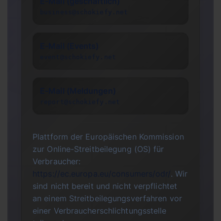
E-Mail (geschäftlich)
business@schokiefy.net
E-Mail (Events)
event@schokiefy.net
E-Mail (Meldungen)
report@schokiefy.net
Plattform der Europäischen Kommission
zur Online-Streitbeilegung (OS) für
Verbraucher:
https://ec.europa.eu/consumers/odr/
. Wir
sind nicht bereit und nicht verpflichtet
an einem Streitbeilegungsverfahren vor
einer Verbraucherschlichtungsstelle