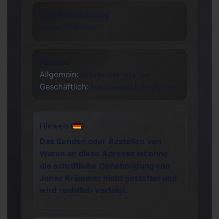
Geschäftsführung
Jonas Krämmer
Kontakt
Allgemein:
info@schokiefy.net
Geschäftlich:
business@schokiefy.net
Hinweis (
)
Das Senden oder Bestellen von
Waren an diese Adresse ist ohne
die schriftliche Genehmigung von
Jonas Krämmer nicht gestattet und
wird rechtlich verfolgt.