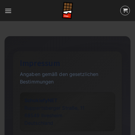
Skip
to
content
Impressum
Angaben gemäß den gesetzlichen
Bestimmungen
SchokiefyNET
Ruppertsberger Straße, 11
68549
Ilvesheim
Deutschland