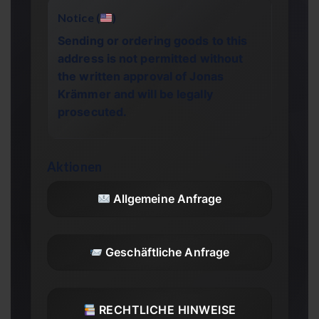
Notice (
)
Sending or ordering goods to this
address is not permitted without
the written approval of Jonas
Krämmer and will be legally
prosecuted.
Aktionen
Allgemeine Anfrage
Geschäftliche Anfrage
RECHTLICHE HINWEISE