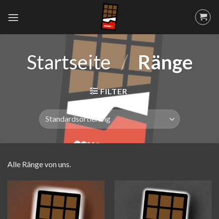
Skip
to
content
Startseite
/
Ränge
FILTER
Alle Ränge von uns.