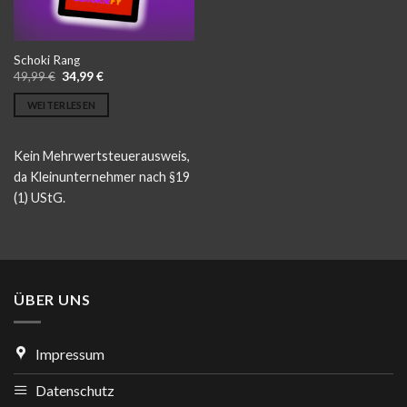
Schoki Rang
Ursprünglicher
Aktueller
49,99
€
34,99
€
Preis
Preis
war:
ist:
WEITERLESEN
49,99 €
34,99 €.
Kein Mehrwertsteuerausweis,
da Kleinunternehmer nach §19
(1) UStG.
ÜBER UNS
Impressum
Datenschutz